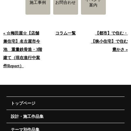
施工事例
お問合わせ
案内
« ☆梅田屋☆【店舗
コラム一覧
【都市】で住む・
兼住宅】名古屋市今
【狭小住宅】で住む
池 重量鉄骨造・3階
豊かさ »
建て（現在進行中案
件Report）
トップページ
設計・施工作品集
テーマ別作品集